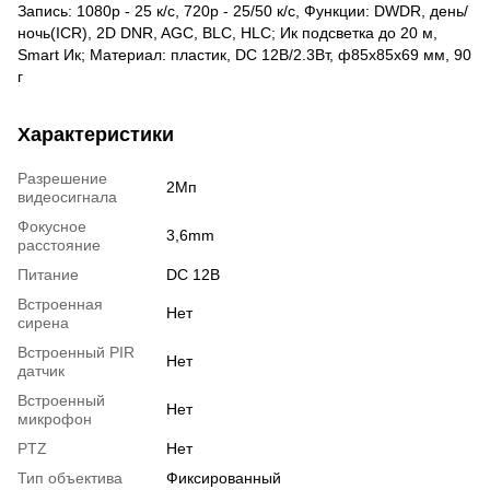
Запись: 1080p - 25 к/с, 720p - 25/50 к/с, Функции: DWDR, день/
ночь(ICR), 2D DNR, AGC, BLC, HLC; Ик подсветка до 20 м,
Smart Ик; Материал: пластик, DC 12В/2.3Вт, ф85х85х69 мм, 90
г
Характеристики
Разрешение
2Мп
видеосигнала
Фокусное
3,6mm
расстояние
Питание
DC 12В
Встроенная
Нет
сирена
Встроенный PIR
Нет
датчик
Встроенный
Нет
микрофон
PTZ
Нет
Тип объектива
Фиксированный