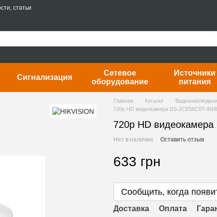
сти, статьи
Сетевое
Источники
Сигнализация
оборудование
питания
Главная
Каталог
Видеонаблюден
720p HD видеокамера DS-2CE56C0T-IRMM
720p HD видеокамера
Нет в наличии
Оставить отзыв
633 грн
Сообщить, когда появи
Доставка
Оплата
Гара