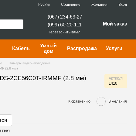
Сравнение
Рус
Укр
Желания
Вход
(067) 234-63-27
Мой заказ
(099) 60-20-111
Перезвонить вам?
Умный
Кабель
Распродажа
Услуги
дом
ие
Камеры видеонаблюдения
F (2.8 мм)
 DS-2CE56C0T-IRMMF (2.8 мм)
Артикул
1410
К сравнению
В желания
тся
нтия