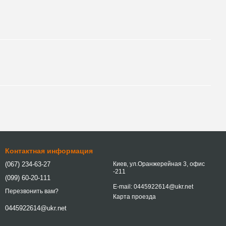
Контактная информация
(067) 234-63-27
Киев, ул.Оранжерейная 3, офис
-211
(099) 60-20-111
E-mail: 0445922614@ukr.net
Перезвонить вам?
Карта проезда
0445922614@ukr.net