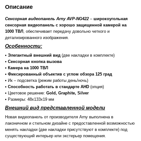
Описание
Сенсорная видеопанель Arny AVP-NG422
–
широкоугольная
сенсорная видеопанель с хорошо защищенной камерой на
1000 ТВЛ
, обеспечивает передачу довольно четкого и
детализированного изображения.
Особенности:
•
Элегантный внешний вид
(две накладки в комплекте)
•
Сенсорная кнопка вызова
•
Камера на 1000 ТВЛ
•
Фиксированный объектив с углом обзора 125 град
• Ик – подсветка (режим работы день/ночь)
•
Способность работать в стандарте AHD
(опция)
• Цветовое решение:
Gold, Graphite, Silver
• Размеры: 48х133х19 мм
Внешний вид представленной модели
Новая видеопанель от производителя Arny выполнена в
лаконичном и стильном дизайне с предоставленной возможностью
менять накладки (две накладки присутствуют в комплекте) под
существующий интерьер или экстерьер помещения.