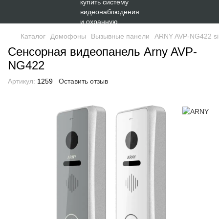
Каталог
Домофоны
Вызывные панели
ARNY AVP-NG422 sil
Сенсорная видеопанель Arny AVP-
NG422
Артикул:
1259
Оставить отзыв