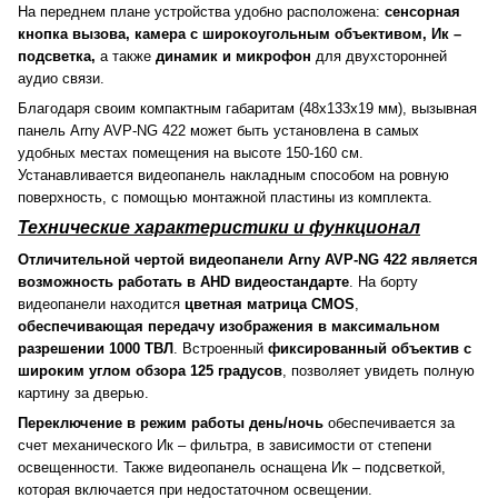
На переднем плане устройства удобно расположена:
сенсорная
кнопка вызова, камера с широкоугольным объективом, Ик –
подсветка,
а также
динамик и микрофон
для двухсторонней
аудио связи.
Благодаря своим компактным габаритам (48х133х19 мм), вызывная
панель Arny AVP-NG 422 может быть установлена в самых
удобных местах помещения на высоте 150-160 см.
Устанавливается видеопанель накладным способом на ровную
поверхность, с помощью монтажной пластины из комплекта.
Технические характеристики и функционал
Отличительной чертой видеопанели Arny AVP-NG 422 является
возможность работать в AHD видеостандарте
. На борту
видеопанели находится
цветная матрица CMOS
,
обеспечивающая передачу изображения в максимальном
разрешении 1000 ТВЛ
. Встроенный
фиксированный объектив с
широким углом обзора 125 градусов
, позволяет увидеть полную
картину за дверью.
Переключение в режим работы день/ночь
обеспечивается за
счет механического Ик – фильтра, в зависимости от степени
освещенности. Также видеопанель оснащена Ик – подсветкой,
которая включается при недостаточном освещении.