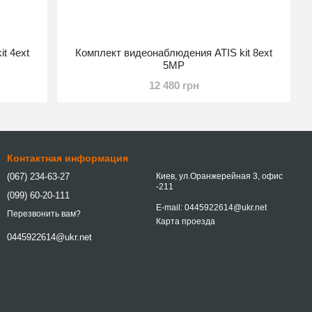
t 4ext
Комплект видеонаблюдения ATIS kit 8ext
5MP
12 480 грн
Контактная информация
(067) 234-63-27
Киев, ул.Оранжерейная 3, офис
-211
(099) 60-20-111
E-mail: 0445922614@ukr.net
Перезвонить вам?
Карта проезда
0445922614@ukr.net