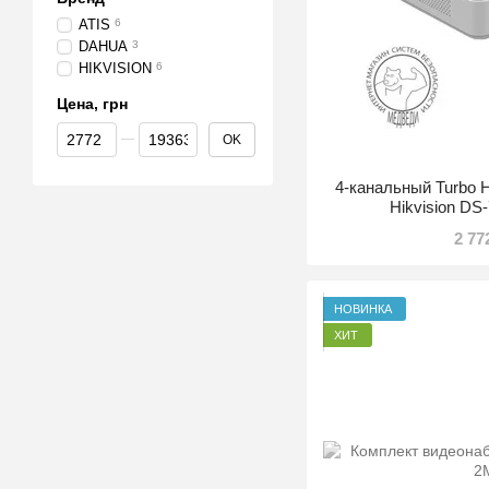
ATIS
6
DAHUA
3
HIKVISION
6
Цена, грн
От Цена, грн
До Цена, грн
OK
4-канальный Turbo 
Hikvision D
2 77
НОВИНКА
ХИТ