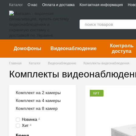
Перейти к основному контенту
Каталог
О нас
Оплата и доставка
Контактная информация
Ново
Контроль
Домофоны
Видеонаблюдение
доступа
Главная
Каталог
Видеонаблюдение
Комплекты видеонаблюдения
Комплекты видеонаблюден
Комплект на 2 камеры
ХИТ
Комплект на 4 камеры
Комплект на 8 камер
Новинка
4
Хит
4
Бренд