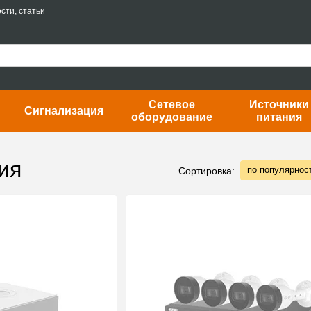
сти, статьи
Сетевое
Источники
Сигнализация
оборудование
питания
ия
по популярнос
Сортировка: