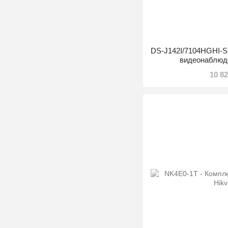
DS-J142I/7104HGHI-S
видеонаблюде
10 8