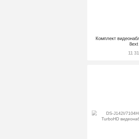
Комплект видеонабл
8ex
11 3