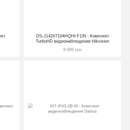
ект
DS-J142I/7104HQHI-F1/N - Комплект
TurboHD видеонаблюдения Hikvision
8 695 грн