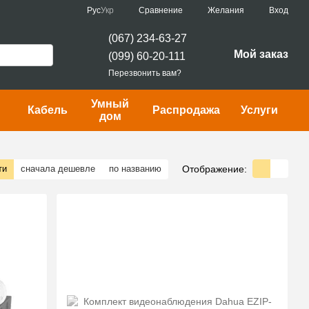
Сравнение
Рус
Укр
Желания
Вход
(067) 234-63-27
Мой заказ
(099) 60-20-111
Перезвонить вам?
Умный
Кабель
Распродажа
Услуги
дом
Отображение:
ти
сначала дешевле
по названию