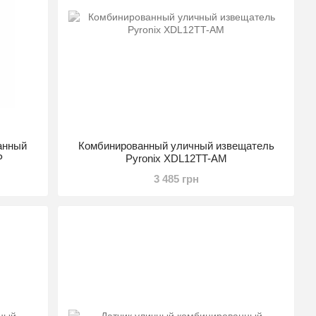
анный
Комбинированный уличный извещатель
P
Pyronix XDL12TT-AM
3 485 грн