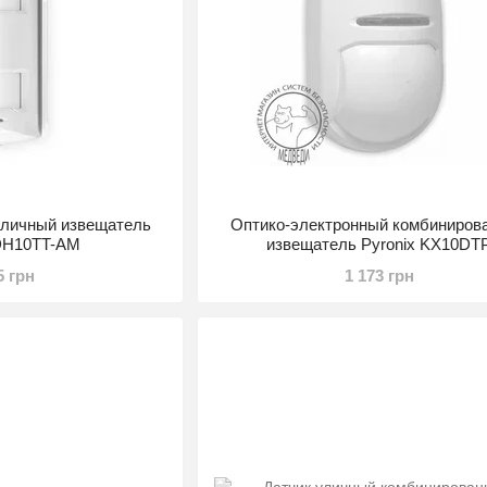
уличный извещатель
Оптико-электронный комбиниров
XDH10TT-AM
извещатель Pyronix KX10DT
5 грн
1 173 грн