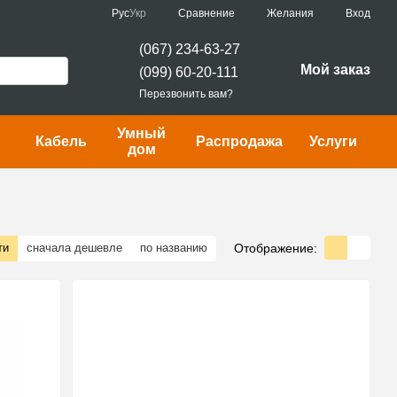
Сравнение
Рус
Укр
Желания
Вход
(067) 234-63-27
Мой заказ
(099) 60-20-111
Перезвонить вам?
Умный
Кабель
Распродажа
Услуги
дом
Отображение:
ти
сначала дешевле
по названию