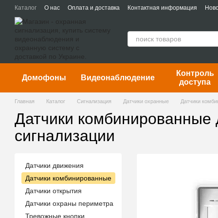
Перейти к основному контенту
Каталог
О нас
Оплата и доставка
Контактная информация
Ново
Контроль
Домофоны
Видеонаблюдение
доступа
Главная
Каталог
Сигнализация
Датчики охранные
Датчики комб
Датчики комбинированные 
сигнализации
Датчики движения
Датчики комбинированные
Датчики открытия
Датчики охраны периметра
Тревожные кнопки