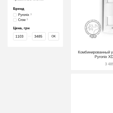
Бренд
Pyronix
3
Crow
3
Цена, грн
От Цена, грн
До Цена, грн
OK
Комбинированный 
Pyronix 
3 48