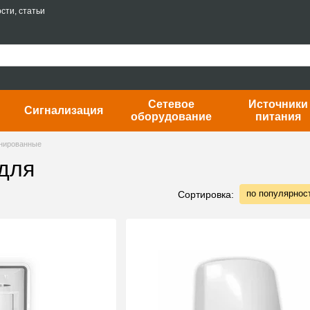
сти, статьи
Сетевое
Источники
Сигнализация
оборудование
питания
инированные
для
по популярнос
Сортировка: