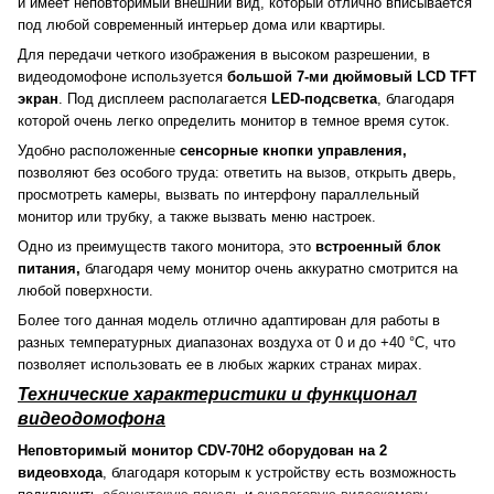
и имеет неповторимый внешний вид, который отлично вписывается
под любой современный интерьер дома или квартиры.
Для передачи четкого изображения в высоком разрешении, в
видеодомофоне используется
большой 7-ми дюймовый LCD TFT
экран
. Под дисплеем располагается
LED-подсветка
, благодаря
которой очень легко определить монитор в темное время суток.
Удобно расположенные
сенсорные кнопки управления,
позволяют без особого труда: ответить на вызов, открыть дверь,
просмотреть камеры, вызвать по интерфону параллельный
монитор или трубку, а также вызвать меню настроек.
Одно из преимуществ такого монитора, это
встроенный блок
питания,
благодаря чему монитор очень аккуратно смотрится на
любой поверхности.
Более того данная модель отлично адаптирован для работы в
разных температурных диапазонах воздуха от 0 и до +40 °С, что
позволяет использовать ее в любых жарких странах мирах.
Технические характеристики и функционал
видеодомофона
Неповторимый монитор CDV-70H2 оборудован на 2
видеовхода
, благодаря которым к устройству есть возможность