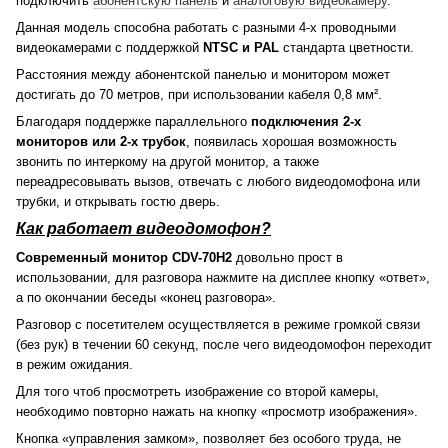
подключить
абонентскую панель
и
аналоговую видеокамеру
.
Данная модель способна работать с разными 4-х проводными
видеокамерами с поддержкой
NTSC и PAL
стандарта цветности.
Расстояния между абонентской панелью и монитором может
достигать до 70 метров, при использовании кабеля 0,8 мм².
Благодаря поддержке параллельного
подключения 2-х
мониторов или 2-х трубок
, появилась хорошая возможность
звонить по интеркому на другой монитор, а также
переадресовывать вызов, отвечать с любого видеодомофона или
трубки, и открывать гостю дверь.
Как работает видеодомофон?
Современный монитор CDV-70H2
довольно прост в
использовании, для разговора нажмите на дисплее кнопку «ответ»,
а по окончании беседы «конец разговора».
Разговор с посетителем осуществляется в режиме громкой связи
(без рук) в течении 60 секунд, после чего видеодомофон переходит
в режим ожидания.
Для того чтоб просмотреть изображение со второй камеры,
необходимо повторно нажать на кнопку «просмотр изображения».
Кнопка «управления замком», позволяет без особого труда, не