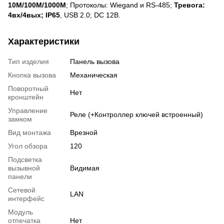
10M/100M/1000M
; Протоколы: Wiegand и RS-485;
Тревога:
4вх/4вых; IP65
, USB 2.0; DC 12В.
Характеристики
Тип изделия
Панель вызова
Кнопка вызова
Механическая
Поворотный
Нет
кронштейн
Управление
Реле (+Контроллер ключей встроенный)
замком
Вид монтажа
Врезной
Угол обзора
120
Подсветка
вызывной
Видимая
панели
Сетевой
LAN
интерфейс
Модуль
отпечатка
Нет