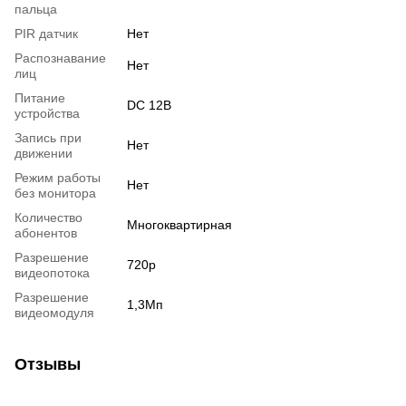
пальца
PIR датчик
Нет
Распознавание
Нет
лиц
Питание
DC 12В
устройства
Запись при
Нет
движении
Режим работы
Нет
без монитора
Количество
Многоквартирная
абонентов
Разрешение
720p
видеопотока
Разрешение
1,3Мп
видеомодуля
Отзывы