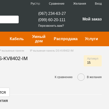
Сравнение
Рус
Укр
Желания
Вход
(067) 234-63-27
Мой заказ
(099) 60-20-111
Перезвонить вам?
Умный
Кабель
Распродажа
Услуги
дом
P вызывные панели
IP вызывная панель DS-KV8402-IM
S-KV8402-IM
Артикул
15
К сравнению
В желания
тся
нтия