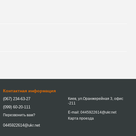
Контактная информация
(067) 234-63-27
Киев, ул.Оранжерейная 3, офис
-211
(099) 60-20-111
E-mail: 0445922614@ukr.net
Перезвонить вам?
Карта проезда
0445922614@ukr.net