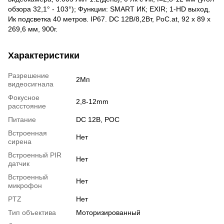
обзора 32,1° - 103°); Функции: SMART ИК; EXIR; 1-HD выход,
Ик подсветка 40 метров. IP67. DC 12В/8,2Вт, PoC.at, 92 х 89 х
269,6 мм, 900г.
Характеристики
Разрешение
2Мп
видеосигнала
Фокусное
2,8-12mm
расстояние
Питание
DC 12В, POC
Встроенная
Нет
сирена
Встроенный PIR
Нет
датчик
Встроенный
Нет
микрофон
PTZ
Нет
Тип объектива
Моторизированный