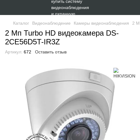
Каталог
Видеонаблюдение
Камеры видеонаблюдения
2 М
2 Мп Turbo HD видеокамера DS-
2CE56D5T-IR3Z
Артикул:
672
Оставить отзыв