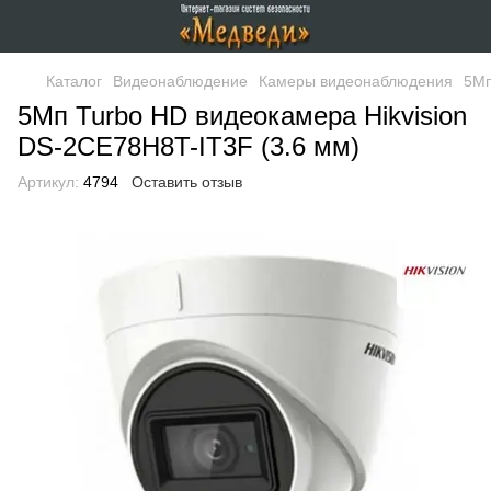
Каталог
Видеонаблюдение
Камеры видеонаблюдения
5Мп
5Мп Turbo HD видеокамера Hikvision
DS-2CE78H8T-IT3F (3.6 мм)
Артикул:
4794
Оставить отзыв