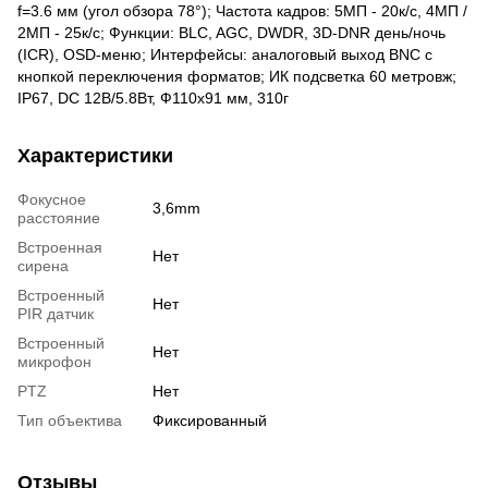
f=3.6 мм (угол обзора 78°); Частота кадров: 5МП - 20к/с, 4МП /
2МП - 25к/с; Функции: BLC, AGC, DWDR, 3D-DNR день/ночь
(ICR), OSD-меню; Интерфейсы: аналоговый выход BNC с
кнопкой переключения форматов; ИК подсветка 60 метровж;
IP67, DC 12В/5.8Вт, Ф110х91 мм, 310г
Характеристики
Фокусное
3,6mm
расстояние
Встроенная
Нет
сирена
Встроенный
Нет
PIR датчик
Встроенный
Нет
микрофон
PTZ
Нет
Тип объектива
Фиксированный
Отзывы