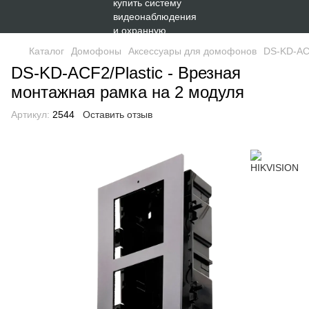
Каталог
Домофоны
Аксессуары для домофонов
DS-KD-ACF
DS-KD-ACF2/Plastic - Врезная
монтажная рамка на 2 модуля
Артикул:
2544
Оставить отзыв