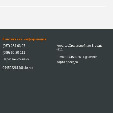
Контактная информация
(067) 234-63-27
Киев, ул.Оранжерейная 3, офис
-211
(099) 60-20-111
E-mail: 0445922614@ukr.net
Перезвонить вам?
Карта проезда
0445922614@ukr.net