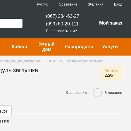
Сравнение
Рус
Укр
Желания
Вход
(067) 234-63-27
Мой заказ
(099) 60-20-111
Перезвонить вам?
Умный
Кабель
Распродажа
Услуги
дом
Аксессуары для домофонов
DS-KD-BK - Пустой модуль заглушка
дуль заглушка
Артикул
2296
К сравнению
В желания
тся
нтия