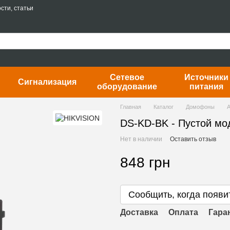
сти, статьи
Сетевое
Источники
Сигнализация
оборудование
питания
Главная
Каталог
Домофоны
DS-KD-BK - Пустой мо
Нет в наличии
Оставить отзыв
848 грн
Сообщить, когда появи
Доставка
Оплата
Гара