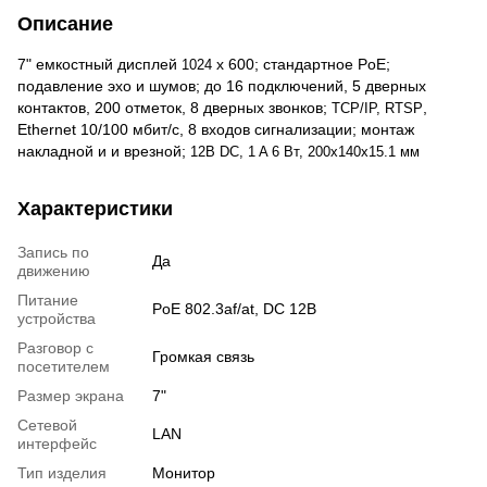
Описание
7" емкостный дисплей
х 600; стандартное PoE;
1024
подавление эхо и шумов; до 16 подключений, 5 дверных
контактов, 200 отметок, 8 дверных звонков;
,
TCP/IP,
RTSP
Ethernet 10/100 мбит/с, 8 входов сигнализации; монтаж
накладной и и врезной;
12В DC
,
1 A 6 Вт, 200х140х15.1 мм
Характеристики
Запись по
Да
движению
Питание
PoE 802.3af/at, DC 12В
устройства
Разговор с
Громкая связь
посетителем
Размер экрана
7"
Сетевой
LAN
интерфейс
Тип изделия
Монитор