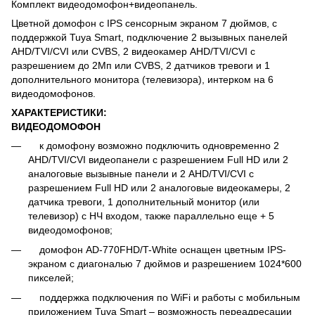
Комплект видеодомофон+видеопанель.
Цветной домофон с IPS сенсорным экраном 7 дюймов, с
поддержкой Tuya Smart, подключение 2 вызывных панелей
AHD/TVI/CVI или CVBS, 2 видеокамер AHD/TVI/CVI с
разрешением до 2Мп или CVBS, 2 датчиков тревоги и 1
дополнительного монитора (телевизора), интерком на 6
видеодомофонов.
ХАРАКТЕРИСТИКИ:
ВИДЕОДОМОФОН
к домофону возможно подключить одновременно 2
AHD/TVI/CVI видеопанели с разрешением Full HD или 2
аналоговые вызывные панели и 2 AHD/TVI/CVI с
разрешением Full HD или 2 аналоговые видеокамеры, 2
датчика тревоги, 1 дополнительный монитор (или
телевизор) с НЧ входом, также параллельно еще + 5
видеодомофонов;
домофон AD-770FHD/T-White оснащен цветным IPS-
экраном с диагональю 7 дюймов и разрешением 1024*600
пикселей;
поддержка подключения по WiFi и работы с мобильным
приложением Tuya Smart – возможность переадресации