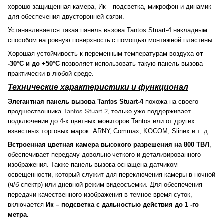
хорошо защищенная камера, Ик – подсветка, микрофон и динамик
для обеспечения двусторонней связи.
Устанавливается такая панель вызова Tantos Stuart-4 накладным
способом на ровную поверхность с помощью монтажной пластины.
Хорошая устойчивость к переменным температурам воздуха
от
-30°C и до +50°C
позволяет использовать такую панель вызова
практически в любой среде.
Технические характеристики и функционал
Элегантная панель вызова Tantos Stuart-4
похожа на своего
предшественника
Tantos Stuart-2
, только уже поддерживает
подключение до 4-х цветных мониторов Tantos или от других
известных торговых марок: ARNY, Commax, KOCOM, Slinex и т. д.
Встроенная цветная камера высокого разрешения на 800 ТВЛ
,
обеспечивает передачу довольно четкого и детализированного
изображения. Также панель вызова оснащена датчиком
освещенности, который служит для переключения камеры в ночной
(ч/б спектр) или дневной режим видеосъемки. Для обеспечения
передачи качественного изображения в темное время суток,
включается
Ик – подсветка с дальностью действия до 1 -го
метра.