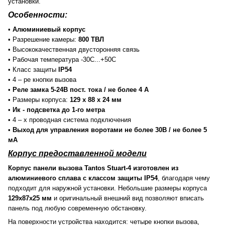
установки.
Особенности:
•
Алюминиевый корпус
• Разрешение камеры:
800 ТВЛ
• Высококачественная двусторонняя связь
• Рабочая температура -30С...+50С
• Класс защиты
IP54
• 4 – ре кнопки вызова
•
Реле замка 5-24В пост. тока / не более 4 А
• Размеры корпуса:
129 х 88 х 24 мм
•
Ик - подсветка до 1-го метра
• 4 – х проводная система подключения
•
Выход для управления воротами не более 30В / не более 5
мА
Корпус предоставленной модели
Корпус панели вызова Tantos Stuart-4 изготовлен из
алюминиевого сплава с классом защиты IP54
, благодаря чему
подходит для наружной установки. Небольшие размеры корпуса
129х87х25 мм
и оригинальный внешний вид позволяют вписать
панель под любую современную обстановку.
На поверхности устройства находится: четыре кнопки вызова,