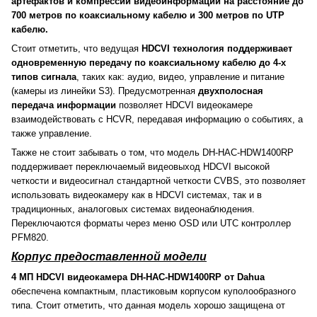
артефактов и компрессии видеоинформации на расстояние до
700 метров по коаксиальному кабелю и 300 метров по UTP
кабелю.
Стоит отметить, что ведущая
HDCVI технология поддерживает
одновременную передачу по коаксиальному кабелю до 4-х
типов сигнала
, таких как: аудио, видео, управление и питание
(камеры из линейки S3). Предусмотренная
двухполосная
передача информации
позволяет HDCVI видеокамере
взаимодействовать с HCVR, передавая информацию о событиях, а
также управление.
Также не стоит забывать о том, что модель DH-HAC-HDW1400RP
поддерживает переключаемый видеовыход HDCVI высокой
четкости и видеосигнал стандартной четкости CVBS, это позволяет
использовать видеокамеру как в HDCVI системах, так и в
традиционных, аналоговых системах видеонаблюдения.
Переключаются форматы через меню OSD или UTC контроллер
PFM820.
Корпус предоставленной модели
4 МП HDCVI видеокамера DH-HAC-HDW1400RP от Dahua
обеспечена компактным, пластиковым корпусом куполообразного
типа. Стоит отметить, что данная модель хорошо защищена от