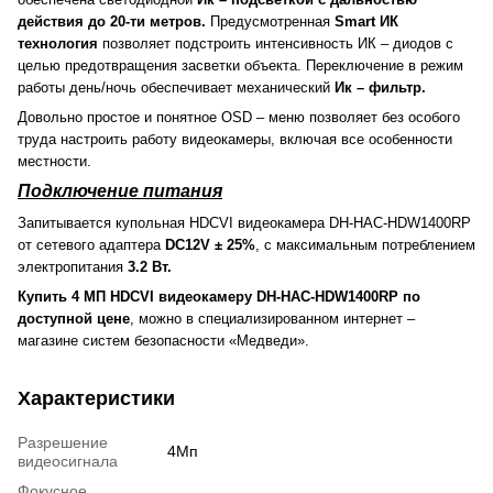
действия до 20-ти метров.
Предусмотренная
Smart ИК
технология
позволяет подстроить интенсивность ИК – диодов с
целью предотвращения засветки объекта. Переключение в режим
работы день/ночь обеспечивает механический
Ик – фильтр.
Довольно простое и понятное OSD – меню позволяет без особого
труда настроить работу видеокамеры, включая все особенности
местности.
Подключение питания
Запитывается купольная HDCVI видеокамера DH-HAC-HDW1400RP
от сетевого адаптера
DC12V ± 25%
, с максимальным потреблением
электропитания
3.2 Вт.
Купить 4 МП HDCVI видеокамеру DH-HAC-HDW1400RP по
доступной цене
, можно в специализированном интернет –
магазине систем безопасности «Медведи».
Характеристики
Разрешение
4Мп
видеосигнала
Фокусное