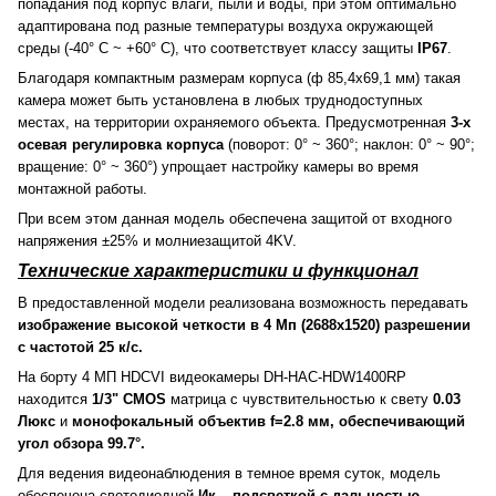
попадания под корпус влаги, пыли и воды, при этом оптимально
адаптирована под разные температуры воздуха окружающей
среды (-40° C ~ +60° C), что соответствует классу защиты
IP67
.
Благодаря компактным размерам корпуса (ф 85,4x69,1 мм) такая
камера может быть установлена в любых труднодоступных
местах, на территории охраняемого объекта. Предусмотренная
3-х
осевая регулировка корпуса
(поворот: 0° ~ 360°; наклон: 0° ~ 90°;
вращение: 0° ~ 360°) упрощает настройку камеры во время
монтажной работы.
При всем этом данная модель обеспечена защитой от входного
напряжения ±25% и молниезащитой 4KV.
Технические характеристики и функционал
В предоставленной модели реализована возможность передавать
изображение высокой четкости в 4 Мп (2688x1520) разрешении
с частотой 25 к/с.
На борту 4 МП HDCVI видеокамеры DH-HAC-HDW1400RP
находится
1/3" CMOS
матрица с чувствительностью к свету
0.03
Люкс
и
монофокальный объектив f=2.8 мм, обеспечивающий
угол обзора 99.7°.
Для ведения видеонаблюдения в темное время суток, модель
обеспечена светодиодной
Ик – подсветкой с дальностью