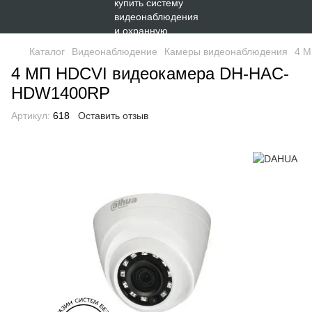
Каталог
Видеонаблюдение
Камеры видеонаблюдения
4 М
4 МП HDCVI видеокамера DH-HAC-
HDW1400RP
Артикул:
618
Оставить отзыв