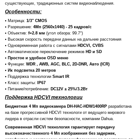
существующих, традиционных систем видеонаблюдения.
Особенности:
• Матрица:
1/3" CMOS
• Разрешение:
4Мп (2560х1440) - 25 кадров/с
• Объектив:
f=2.8 мм
(угол обзора: 99.7°)
• Высокая скорость передачи данных на дальние расстояния
• Одновременная работа с сигналами
HDCVI, CVBS
• Автоматическое переключение режимов
HD и SD
•
Простое и удобное OSD меню
• Функции:
WDR , AWB, AGC, BLC, 2D-DNR, Авто (ICR)
•
Ик подсветка 20 метров
• Поддержка технологии
Smart IR
• Класс защиты:
IP67
• Питание/потребление:
DC12V ± 25%/3.2Вт
Поддержка HDCVI технологии
Бюджетная 4 Мп видеокамера DH-HAC-HDW1400RP
разработана
на базе прогрессивной HDCVI технологи от ведущего мирового
лидера в отрасли систем безопасности, компании Dahua.
Современная HDCVI технология гарантирует передачу
высококачественного 4 Мп изображения без задержек,