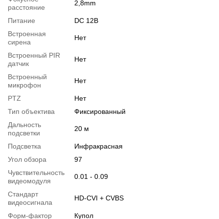
2,8mm
расстояние
Питание
DC 12В
Встроенная
Нет
сирена
Встроенный PIR
Нет
датчик
Встроенный
Нет
микрофон
PTZ
Нет
Тип объектива
Фиксированный
Дальность
20 м
подсветки
Подсветка
Инфракрасная
Угол обзора
97
Чувствительность
0.01 - 0.09
видеомодуля
Стандарт
HD-CVI + CVBS
видеосигнала
Форм-фактор
Купол