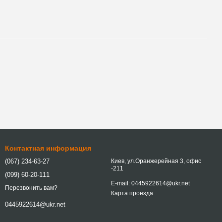
Контактная информация
(067) 234-63-27
Киев, ул.Оранжерейная 3, офис
-211
(099) 60-20-111
E-mail: 0445922614@ukr.net
Перезвонить вам?
Карта проезда
0445922614@ukr.net