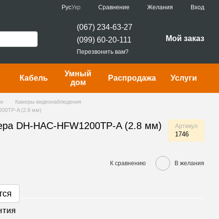
Сравнение
Рус
Укр
Желания
Вход
(067) 234-63-27
Мой заказ
(099) 60-20-111
Перезвонить вам?
Умный
Кабель
Распродажа
Услуги
дом
ие
Камеры видеонаблюдения
00TP-A (2.8 мм)
ера DH-HAC-HFW1200TP-A (2.8 мм)
Артикул
1746
К сравнению
В желания
тся
нтия