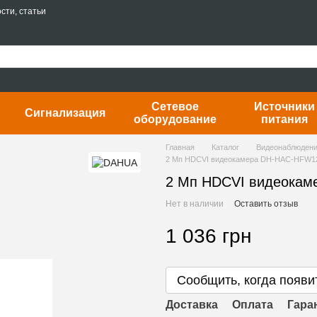
сти, статьи
Сетевое
Источники
Сигнализация
оборудование
питания
Главная
Каталог
Видеонаблюден
2 Мп HDCVI видеокамера DH-HAC-HFW12
2 Мп HDCVI видеокам
Нет в наличии
Оставить отзыв
1 036 грн
Сообщить, когда появи
Доставка
Оплата
Гара