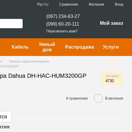
Сравнение
Рус
Укр
Желания
Вход
(067) 234-63-27
Мой заказ
(099) 60-20-111
Перезвонить вам?
Умный
Кабель
Распродажа
Услуги
дом
ие
Камеры видеонаблюдения
C-HUM3200GP
мера Dahua DH-HAC-HUM3200GP
Артикул
4730
К сравнению
В желания
тся
нтия