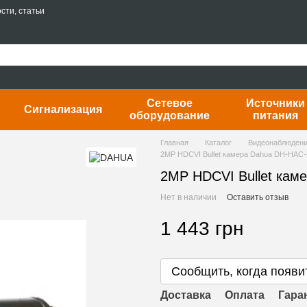
сти, статьи
Сетевое
Источники
Сигнализация
оборудование
питания
Главная
Каталог
Видеонаблюден
2MP HDCVI Bullet камера Dahua DH-HA
2MP HDCVI Bullet ка
Нет в наличии
Оставить отзыв
1 443 грн
Сообщить, когда появи
Доставка
Оплата
Гара