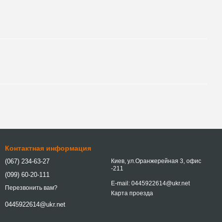
Контактная информация
(067) 234-63-27
Киев, ул.Оранжерейная 3, офис
-211
(099) 60-20-111
E-mail: 0445922614@ukr.net
Перезвонить вам?
Карта проезда
0445922614@ukr.net