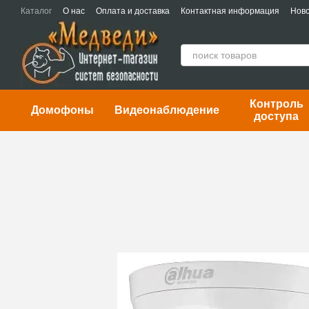
Перейти к основному контенту
Каталог
О нас
Оплата и доставка
Контактная информация
Ново
Контроль
Домофоны
Видеонаблюдение
доступа