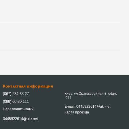
Контактная информация
(067) 234-63-27
Киев, ул.Оранжерейная 3, офис
-211
(099) 60-20-111
E-mail: 0445922614@ukr.net
Перезвонить вам?
Карта проезда
0445922614@ukr.net