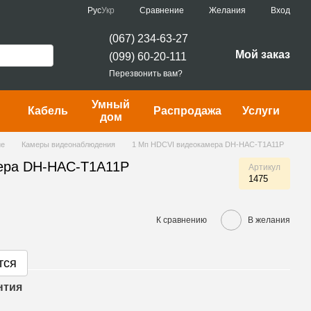
Сравнение
Рус
Укр
Желания
Вход
(067) 234-63-27
Мой заказ
(099) 60-20-111
Перезвонить вам?
Умный
Кабель
Распродажа
Услуги
дом
ие
Камеры видеонаблюдения
1 Мп HDCVI видеокамера DH-HAC-T1A11P
ера DH-HAC-T1A11P
Артикул
1475
К сравнению
В желания
тся
нтия