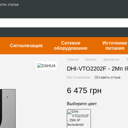
сти, статьи
Сетевое
Источники
Сигнализация
оборудование
питания
Главная
Каталог
Домофоны
I
DHI-VTO2202F - 2Мп I
Нет в наличии
Оставить отзыв
6 475 грн
Выберите цвет