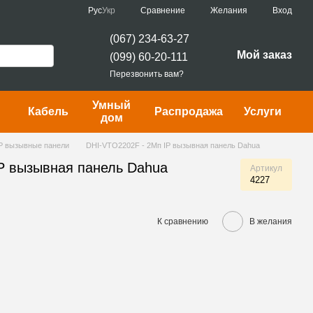
Сравнение
Рус
Укр
Желания
Вход
(067) 234-63-27
Мой заказ
(099) 60-20-111
Перезвонить вам?
Умный
Кабель
Распродажа
Услуги
дом
P вызывные панели
DHI-VTO2202F - 2Мп IP вызывная панель Dahua
P вызывная панель Dahua
Артикул
4227
К сравнению
В желания