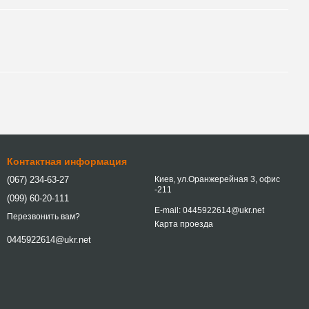
Контактная информация
(067) 234-63-27
Киев, ул.Оранжерейная 3, офис
-211
(099) 60-20-111
E-mail: 0445922614@ukr.net
Перезвонить вам?
Карта проезда
0445922614@ukr.net