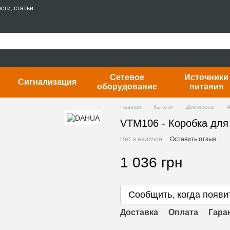
сти, статьи
Сетевое
Источники
Сигнализация
оборудование
питания
Главная
Каталог
Домофоны
VTM106 - Коробка для
Нет в наличии
Оставить отзыв
1 036 грн
Сообщить, когда появи
Доставка
Оплата
Гара