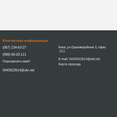
Контактная информация
(067) 234-63-27
Киев, ул.Оранжерейная 3, офис
-211
(099) 60-20-111
E-mail: 0445922614@ukr.net
Перезвонить вам?
Карта проезда
0445922614@ukr.net