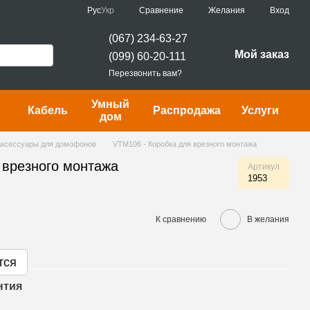
Сравнение
Рус
Укр
Желания
Вход
(067) 234-63-27
Мой заказ
(099) 60-20-111
Перезвонить вам?
Умный
Кабель
Распродажа
Услуги
дом
Аксессуары для домофонов
VTM106 - Коробка для врезного монтажа
 врезного монтажа
Артикул
1953
К сравнению
В желания
тся
нтия