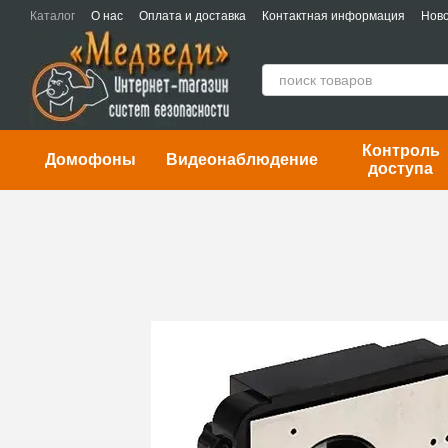
Перейти к основному контенту
Каталог
О нас
Оплата и доставка
Контактная информация
Ново
Контроль
Домофоны
Видеонаблюдение
доступа