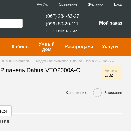
Сравнение
Рус
Укр
Желания
Вход
(067) 234-63-27
Мой заказ
(099) 60-20-111
Перезвонить вам?
Умный
Кабель
Распродажа
Услуги
дом
P вызывные панели
Модульная вызывная IP панель Dahua VTO2000A-C
IP панель Dahua VTO2000A-C
Артикул
1782
К сравнению
В желания
тся
нтия