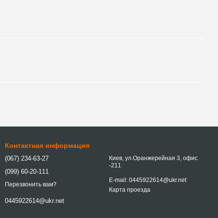
Контактная информация
(067) 234-63-27
Киев, ул.Оранжерейная 3, офис
-211
(099) 60-20-111
E-mail: 0445922614@ukr.net
Перезвонить вам?
Карта проезда
0445922614@ukr.net