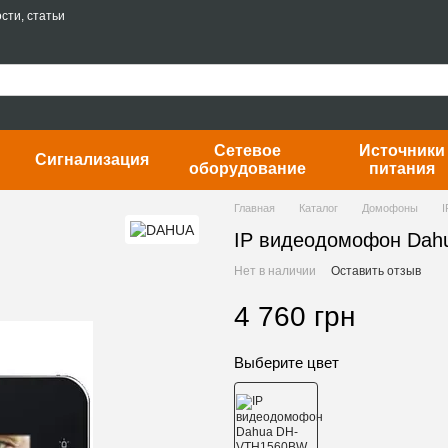
сти, статьи
Сетевое
Источники
Сигнализация
оборудование
питания
Главная
Каталог
Домофоны
IP видеодомофон Da
Нет в наличии
Оставить отзыв
4 760 грн
Выберите цвет