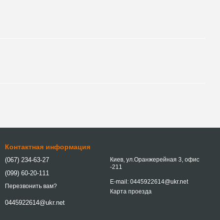
Контактная информация
(067) 234-63-27
Киев, ул.Оранжерейная 3, офис
-211
(099) 60-20-111
E-mail: 0445922614@ukr.net
Перезвонить вам?
Карта проезда
0445922614@ukr.net