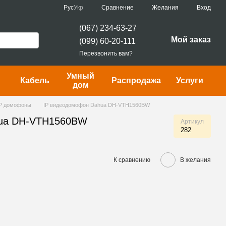
Сравнение
Рус
Укр
Желания
Вход
(067) 234-63-27
Мой заказ
(099) 60-20-111
Перезвонить вам?
Умный
Кабель
Распродажа
Услуги
дом
IP домофоны
IP видеодомофон Dahua DH-VTH1560BW
hua DH-VTH1560BW
Артикул
282
К сравнению
В желания