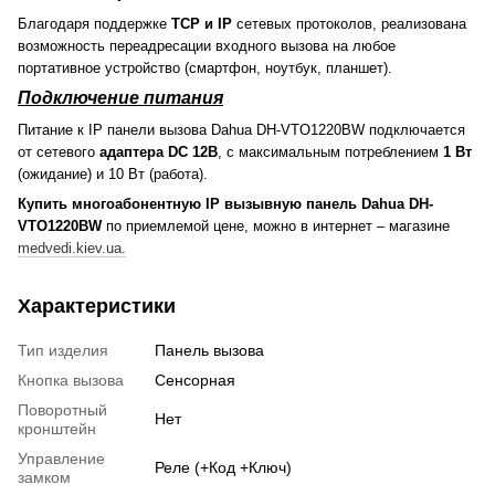
Благодаря поддержке
TCP и IP
сетевых протоколов, реализована
возможность переадресации входного вызова на любое
портативное устройство (смартфон, ноутбук, планшет).
Подключение питания
Питание к IP панели вызова Dahua DH-VTO1220BW подключается
от сетевого
адаптера DC 12В
, с максимальным потреблением
1 Вт
(ожидание) и 10 Вт (работа).
Купить многоабонентную IP вызывную панель Dahua DH-
VTO1220BW
по приемлемой цене, можно в интернет – магазине
medvedi.kiev.ua.
Характеристики
Тип изделия
Панель вызова
Кнопка вызова
Сенсорная
Поворотный
Нет
кронштейн
Управление
Реле (+Код +Ключ)
замком