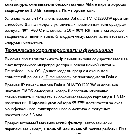
клавиатура, считыватель бесконтактных Mifare карт и хорошо
защищенная 1,3 Мп камера с Ик – подсветкой.
Устанавливается IP панель вызова Dahua DH-VTO1220BW врезным
способом. Данная модель устойчива к переменным температурам
воздуха
-40° - +60°С
и влажности
10 ~ 90% RH
, при этом хорошо
защищена от пыли и воды, благодаря чему, может использоваться
снаружи помещения.
Технические характеристики и функционал
Высокая производительность ip панели вызова осуществляется за
счет встроенного микропроцессора и операционной системы
Embedded Linux OS. Данная модель предназначена для
совместной работы с
IP мониторами
от производителя Dahua.
Врезная IP панель вызова Dahua DH-VTO1220BW обеспечена
цветным
CMOS сенсором
, который способен мгновенно
сгенерировать и передать высококачественную картинку в
1.3 Мп
разрешении.
Широкий угол обзора 95°/75°
достигается за счет
монофокального, фиксированного объектива с фокусным
расстоянием
3.6 мм.
Предусмотренный
механический фильтр
, автоматически
переключает камеру в
ночной или дневной режим работы
. При