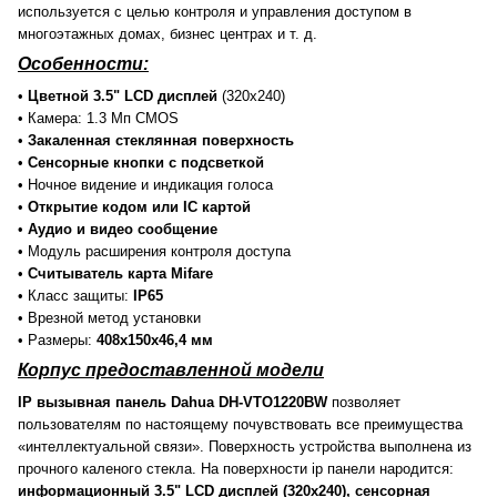
используется с целью контроля и управления доступом в
многоэтажных домах, бизнес центрах и т. д.
Особенности:
•
Цветной 3.5" LCD дисплей
(320х240)
• Камера: 1.3 Мп CMOS
•
Закаленная стеклянная поверхность
•
Сенсорные кнопки с подсветкой
• Ночное видение и индикация голоса
•
Открытие кодом или IC картой
•
Аудио и видео сообщение
• Модуль расширения контроля доступа
•
Считыватель карта Mifare
• Класс защиты:
IP65
• Врезной метод установки
• Размеры:
408х150х46,4 мм
Корпус предоставленной модели
IP вызывная панель Dahua DH-VTO1220BW
позволяет
пользователям по настоящему почувствовать все преимущества
«интеллектуальной связи». Поверхность устройства выполнена из
прочного каленого стекла. На поверхности ip панели народится:
информационный 3.5" LCD дисплей (320х240), сенсорная