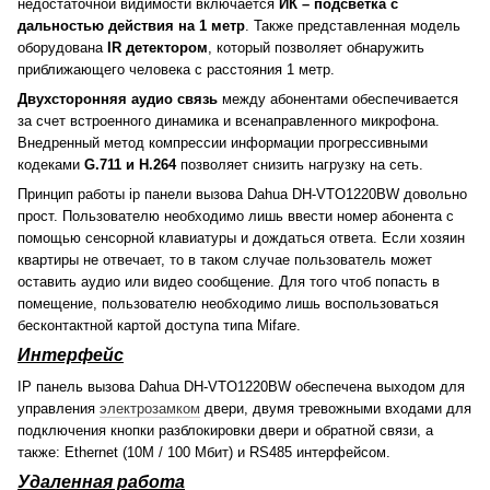
недостаточной видимости включается
ИК – подсветка с
дальностью действия на 1 метр
. Также представленная модель
оборудована
IR детектором
, который позволяет обнаружить
приближающего человека с расстояния 1 метр.
Двухсторонняя аудио связь
между абонентами обеспечивается
за счет встроенного динамика и всенаправленного микрофона.
Внедренный метод компрессии информации прогрессивными
кодеками
G.711 и H.264
позволяет снизить нагрузку на сеть.
Принцип работы ip панели вызова Dahua DH-VTO1220BW довольно
прост. Пользователю необходимо лишь ввести номер абонента с
помощью сенсорной клавиатуры и дождаться ответа. Если хозяин
квартиры не отвечает, то в таком случае пользователь может
оставить аудио или видео сообщение. Для того чтоб попасть в
помещение, пользователю необходимо лишь воспользоваться
бесконтактной картой доступа типа Mifare.
Интерфейс
IP панель вызова Dahua DH-VTO1220BW обеспечена выходом для
управления
электрозамком
двери, двумя тревожными входами для
подключения кнопки разблокировки двери и обратной связи, а
также: Ethernet (10M / 100 Мбит) и RS485 интерфейсом.
Удаленная работа