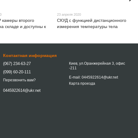
0
23 апреля 2020
P камеры второго
СКУД с функцией дистанционного
на складе и доступны к
измерения температуры тела
Контактная информация
(067) 234-63-27
Киев, ул.Оранжерейная 3, офис
-211
(099) 60-20-111
E-mail: 0445922614@ukr.net
Перезвонить вам?
Карта проезда
0445922614@ukr.net