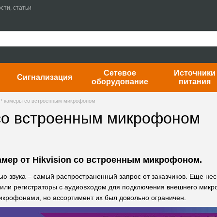
сти, статьи
Сетевое
Источники
Сигнализация
оборудование
питания
P-камеры со встроенным микрофоном
со встроенным микрофоном
амер от Hikvision со встроенным микрофоном.
ю звука – самый распространенный запрос от заказчиков. Еще нес
или регистраторы с аудиовходом для подключения внешнего микро
крофонами, но ассортимент их был довольно ограничен.