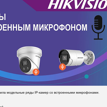
лнила модельные ряды IP-камер со встроенными микрофонами.
м)