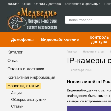
Перейти к основному контенту
Каталог
О нас
Оплата и доставка
Контактная информация
Ново
Контроль
Домофоны
Видеонаблюдение
доступа
Каталог
Главная
Новости, статьи
I
IP-камеры 
О нас
Оплата и доставка
18 сентября 2020
Контактная информация
Новая линейка IP-к
Новости, статьи
Видеонаблюдение с запись
Акции
наблюдения были камеры 
Обзоры, инструкции
камеры со встроенными ми
Статьи