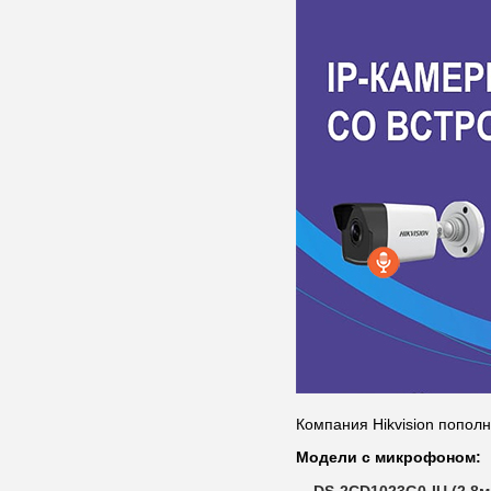
Компания Hikvision попо
Модели с микрофоном:
DS-2CD1023G0-IU (2,8м