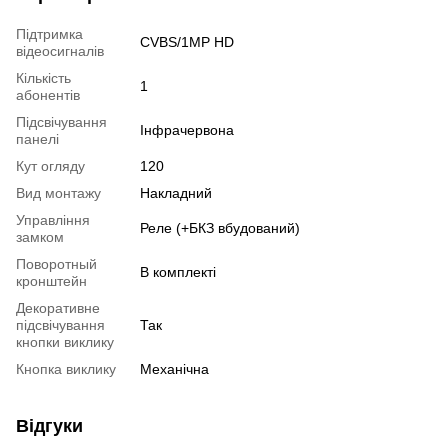
Підтримка
CVBS/1MP HD
відеосигналів
Кількість
1
абонентів
Підсвічування
Інфрачервона
панелі
Кут огляду
120
Вид монтажу
Накладний
Управління
Реле (+БКЗ вбудований)
замком
Поворотный
В комплекті
кронштейн
Декоративне
підсвічування
Так
кнопки виклику
Кнопка виклику
Механічна
Відгуки