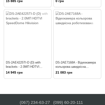
15 885 грн
0 грн
DS-2AE4225TI-D (D) with
DS-2AE7168A - Відеокамера
brackets - 2.0МП HDTVI
кольорова швидкісна
SpeedDome Hikvision
роботизована
14 945 грн
21 083 грн
(067) 234-63-27
(099) 60-20-111