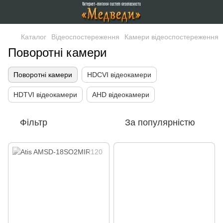
Каталог
Відеоспостереження
Камери відеоспостереження
Поворотні камери
Поворотні камери
HDCVI відеокамери
HDTVI відеокамери
AHD відеокамери
Фільтр
За популярністю