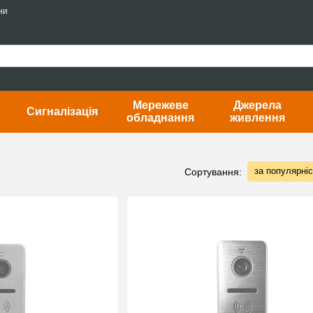
ни
Мережеве
Джерела
Сигналізація
обладнання
живлення
за популярні
Сортування: