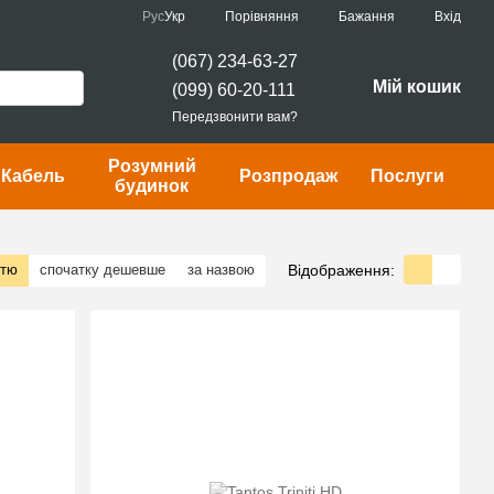
Порівняння
Рус
Укр
Бажання
Вхід
(067) 234-63-27
Мій кошик
(099) 60-20-111
Передзвонити вам?
Розумний
Кабель
Розпродаж
Послуги
будинок
Відображення:
стю
спочатку дешевше
за назвою