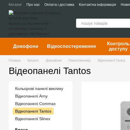
Перейти до основного контенту
Каталог
Про нас
Оплата і доставка
Контактна інформація
Нови
Контроль
Домофони
Відеоспостереження
доступу
Головна
Каталог
Домофони
Панелі виклику
Відеопанелі Tantos
Відеопанелі Tantos
Кольорові панелі виклику
Відеопанелі Arny
Відеопанелі Commax
Відеопанелі Tantos
Відеопанелі Slinex
Бренд