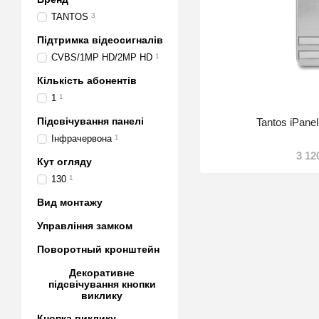
TANTOS
3
Підтримка відеосигналів
CVBS/1MP HD/2MP HD
1
Кількість абонентів
1
1
Підсвічування панелі
Tantos iPanel
Інфрачервона
1
3 12
Кут огляду
130
1
Вид монтажу
Управління замком
Поворотный кронштейн
Декоративне
підсвічування кнопки
виклику
Кнопка виклику