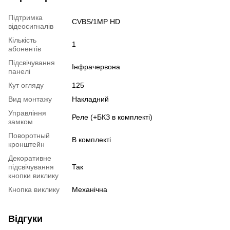
Підтримка
CVBS/1MP HD
відеосигналів
Кількість
1
абонентів
Підсвічування
Інфрачервона
панелі
Кут огляду
125
Вид монтажу
Накладний
Управління
Реле (+БКЗ в комплекті)
замком
Поворотный
В комплекті
кронштейн
Декоративне
підсвічування
Так
кнопки виклику
Кнопка виклику
Механічна
Відгуки