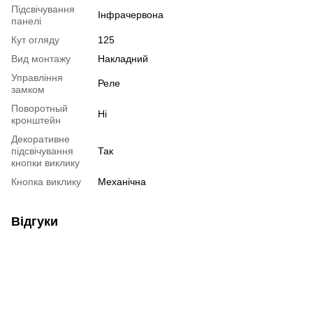
Підсвічування
Інфрачервона
панелі
Кут огляду
125
Вид монтажу
Накладний
Управління
Реле
замком
Поворотный
Ні
кронштейн
Декоративне
підсвічування
Так
кнопки виклику
Кнопка виклику
Механічна
Відгуки