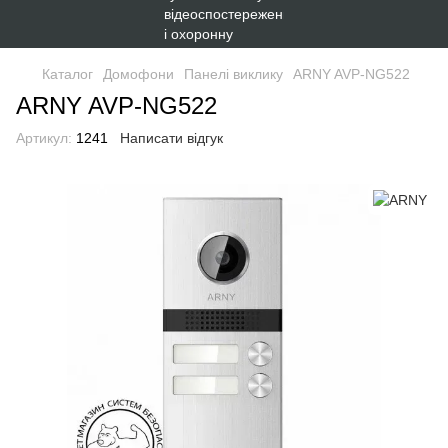
Каталог
Домофони
Панелі виклику
ARNY AVP-NG522
ARNY AVP-NG522
Артикул:
1241
Написати відгук