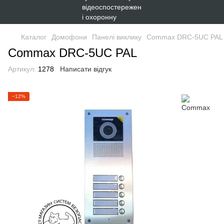
Каталог
Домофони
Панелі виклику
Commax DRC-5UC PAL
Commax DRC-5UC PAL
Артикул:
1278
Написати відгук
−12%