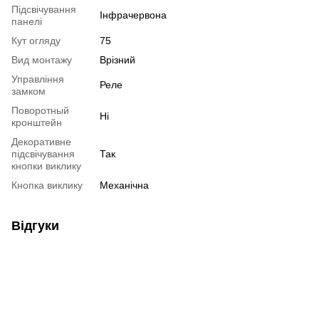
Підсвічування
Інфрачервона
панелі
Кут огляду
75
Вид монтажу
Врізний
Управління
Реле
замком
Поворотный
Ні
кронштейн
Декоративне
підсвічування
Так
кнопки виклику
Кнопка виклику
Механічна
Відгуки