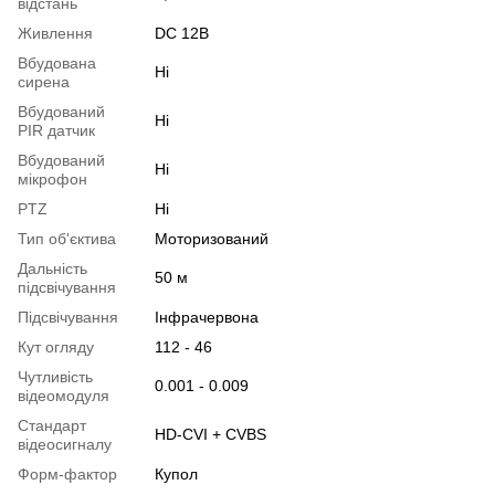
відстань
Живлення
DC 12В
Вбудована
Ні
сирена
Вбудований
Ні
PIR датчик
Вбудований
Ні
мікрофон
PTZ
Ні
Тип об'єктива
Моторизований
Дальність
50 м
підсвічування
Підсвічування
Інфрачервона
Кут огляду
112 - 46
Чутливість
0.001 - 0.009
відеомодуля
Стандарт
HD-CVI + CVBS
відеосигналу
Форм-фактор
Купол