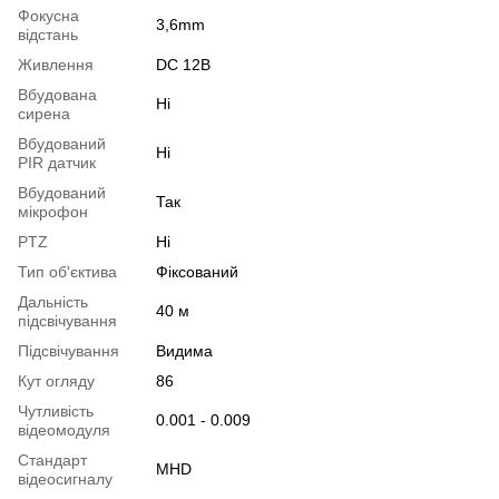
Фокусна
3,6mm
відстань
Живлення
DC 12В
Вбудована
Ні
сирена
Вбудований
Ні
PIR датчик
Вбудований
Так
мікрофон
PTZ
Ні
Тип об'єктива
Фіксований
Дальність
40 м
підсвічування
Підсвічування
Видима
Кут огляду
86
Чутливість
0.001 - 0.009
відеомодуля
Стандарт
MHD
відеосигналу