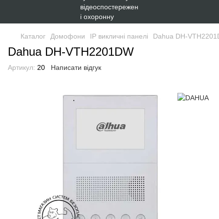
Каталог
Домофони
IP викличні панелі
Dahua DH-VTH220
Dahua DH-VTH2201DW
Артикул:
20
Написати відгук