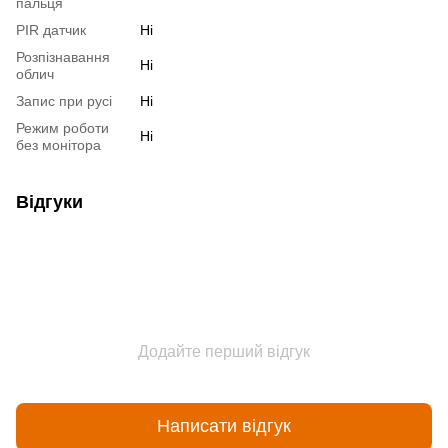
пальця
PIR датчик
Ні
Розпізнавання
Ні
облич
Запис при русі
Ні
Режим роботи
Ні
без монітора
Відгуки
Додайте перший відгук
Написати відгук