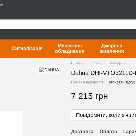
ни
Мережеве
Джерела
Сигналізація
обладнання
живлення
Головна
Каталог
Домофони
I
Dahua DHI-VTO3211D-
Немає в наявності
Написати відгук
7 215 грн
Повідомити, коли з'яви
Доставка
Оплата
Гара