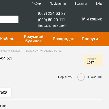
Порівняння
Рус
Укр
Бажання
Вхід
(067) 234-63-27
Мій кошик
(099) 60-20-111
Передзвонити вам?
Розумний
Кабель
Розпродаж
Послуги
будинок
P викличні панелі
Dahua DHI-VTO3211D-P2-S1
P2-S1
Артикул
1937
Порівняти
В бажання
ться
нтія