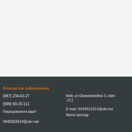
Контактна інформація
(067) 234-63-27
Київ, ул.Оранжерейна 3, офіс
-211
(099) 60-20-111
E-mail: 0445922614@ukr.net
Передзвонити вам?
Мапа проїзду
0445922614@ukr.net