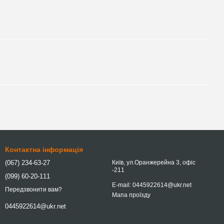
Контактна інформація
(067) 234-63-27
Київ, ул.Оранжерейна 3, офіс
-211
(099) 60-20-111
E-mail: 0445922614@ukr.net
Передзвонити вам?
Мапа проїзду
0445922614@ukr.net