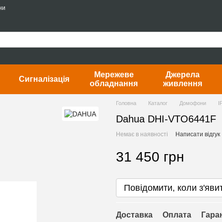
ни
Мережеве
Джерела
Сигналізація
обладнання
живлення
Головна
Каталог
Домофони
I
Dahua DHI-VTO6441F
Немає в наявності
Написати відгук
31 450 грн
Повідомити, коли з'яви
Доставка
Оплата
Гара