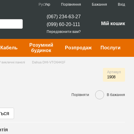
Порівняння
Рус
Укр
Бажання
Вхід
(067) 234-63-27
Мій кошик
(099) 60-20-111
Передзвонити вам?
Розумний
Кабель
Розпродаж
Послуги
будинок
P викличні панелі
Dahua DHI-VTO6441F
Артикул
1908
Порівняти
В бажання
ться
нтія