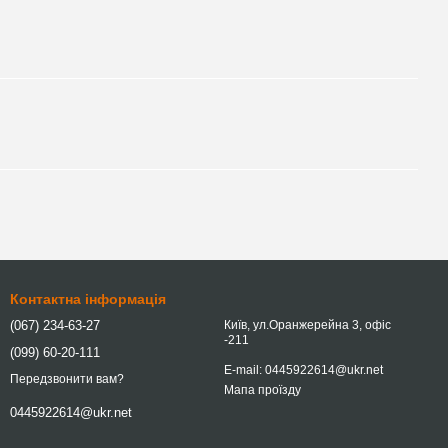
Контактна інформація
(067) 234-63-27
Київ, ул.Оранжерейна 3, офіс
-211
(099) 60-20-111
E-mail: 0445922614@ukr.net
Передзвонити вам?
Мапа проїзду
0445922614@ukr.net