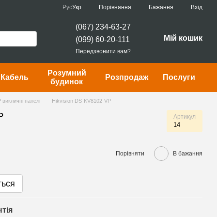
Порівняння
Рус
Укр
Бажання
Вхід
(067) 234-63-27
Мій кошик
(099) 60-20-111
Передзвонити вам?
Розумний
Кабель
Розпродаж
Послуги
будинок
P викличні панелі
Hikvision DS-KV8102-VP
P
Артикул
14
Порівняти
В бажання
ться
нтія