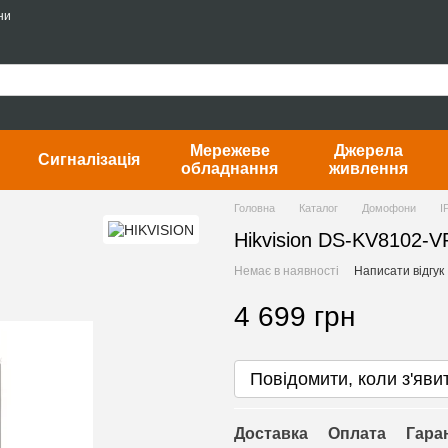
ни
Мережеве
Джерела
Сигналізація
обладнання
живлення
Головна
Каталог
Домофони
I
Hikvision DS-KV8102-V
Немає в наявності
Написати відгук
4 699 грн
Повідомити, коли з'яви
Доставка
Оплата
Гара