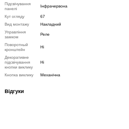
Підсвічування
Інфрачервона
панелі
Кут огляду
67
Вид монтажу
Накладний
Управління
Реле
замком
Поворотный
Ні
кронштейн
Декоративне
підсвічування
Ні
кнопки виклику
Кнопка виклику
Механічна
Відгуки