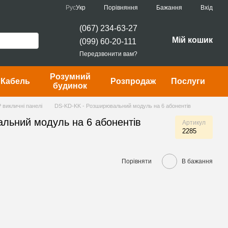
Порівняння
Рус
Укр
Бажання
Вхід
(067) 234-63-27
Мій кошик
(099) 60-20-111
Передзвонити вам?
Розумний
Кабель
Розпродаж
Послуги
будинок
P викличні панелі
DS-KD-KK - Розширювальний модуль на 6 абонентів
льний модуль на 6 абонентів
Артикул
2285
Порівняти
В бажання