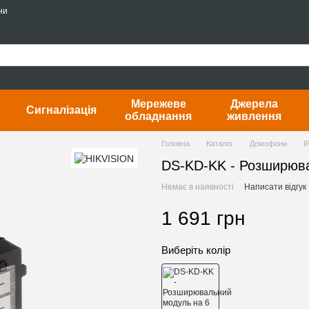
ни
Мережеве
Джерела
Сигналізація
обладнання
живлення
Головна
Каталог
Домофони
I
DS-KD-KK - Розширюва
Немає в наявності
Написати відгук
1 691 грн
Виберіть колір