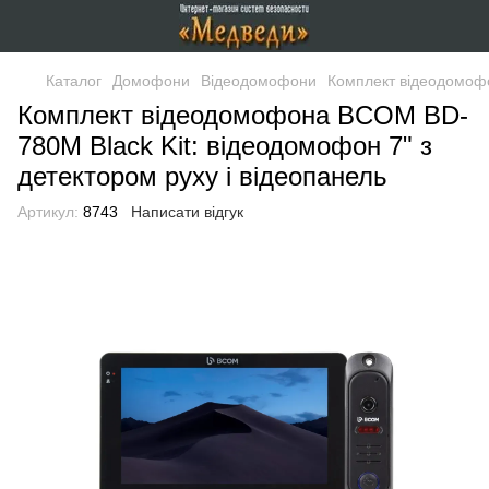
Каталог
Домофони
Відеодомофони
Комплект відеодомофо
Комплект відеодомофона BCOM BD-
780M Black Kit: відеодомофон 7" з
детектором руху і відеопанель
Артикул:
8743
Написати відгук