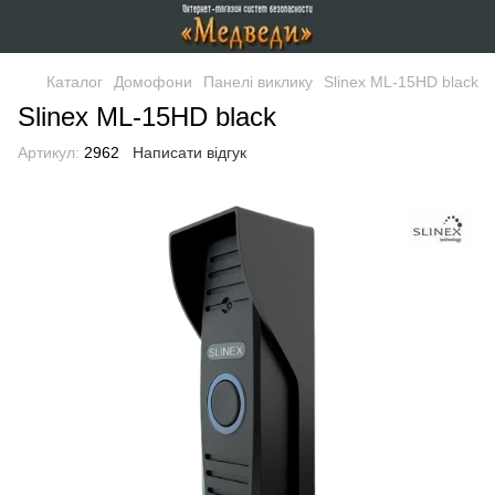
Каталог
Домофони
Панелі виклику
Slinex ML-15HD black
Slinex ML-15HD black
Артикул:
2962
Написати відгук