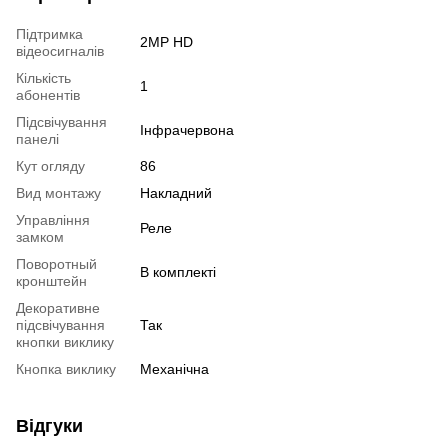
Підтримка
2MP HD
відеосигналів
Кількість
1
абонентів
Підсвічування
Інфрачервона
панелі
Кут огляду
86
Вид монтажу
Накладний
Управління
Реле
замком
Поворотный
В комплекті
кронштейн
Декоративне
підсвічування
Так
кнопки виклику
Кнопка виклику
Механічна
Відгуки