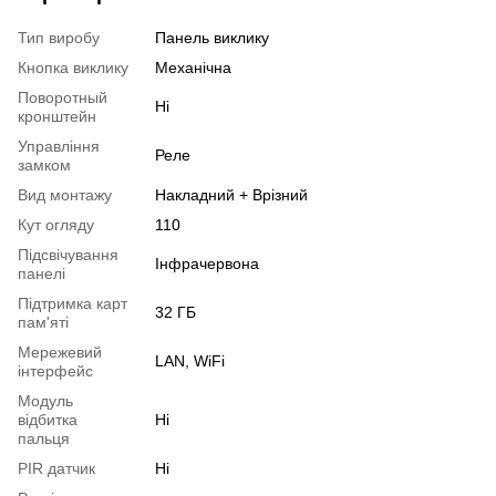
Тип виробу
Панель виклику
Кнопка виклику
Механічна
Поворотный
Ні
кронштейн
Управління
Реле
замком
Вид монтажу
Накладний + Врізний
Кут огляду
110
Підсвічування
Інфрачервона
панелі
Підтримка карт
32 ГБ
пам'яті
Мережевий
LAN, WiFi
інтерфейс
Модуль
відбитка
Ні
пальця
PIR датчик
Ні