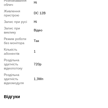
Розпізнавання
Ні
облич
Живлення
DC 12В
пристрою
Запис при русі
Ні
Запис при
Відео
виклику
Режим роботи
Так
без монітора
Кількість
1
абонентів
Роздільна
здатність
720p
відеопотоку
Роздільна
здатність
1,3Мп
відеомодуля
Відгуки