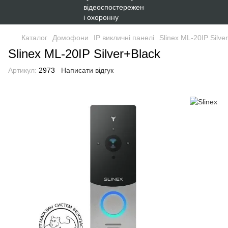
Каталог
Домофони
IP викличні панелі
Slinex ML-20IP Silve
Slinex ML-20IP Silver+Black
Артикул:
2973
Написати відгук