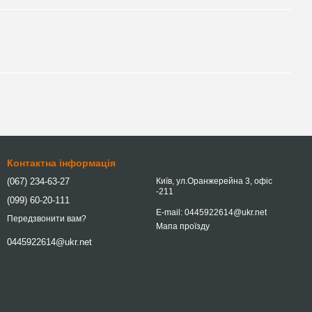
Контактна інформація
(067) 234-63-27
Київ, ул.Оранжерейна 3, офіс
-211
(099) 60-20-111
E-mail: 0445922614@ukr.net
Передзвонити вам?
Мапа проїзду
0445922614@ukr.net