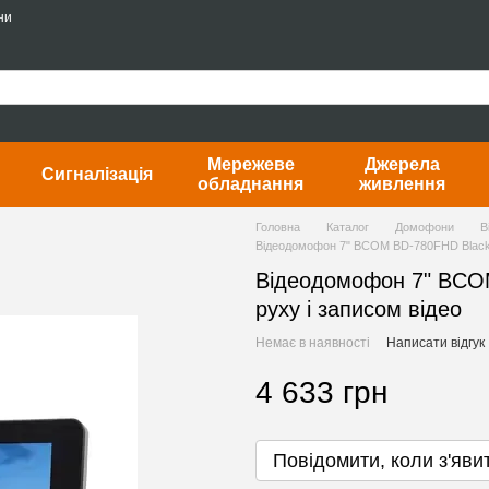
ни
Мережеве
Джерела
Сигналізація
обладнання
живлення
Головна
Каталог
Домофони
В
Відеодомофон 7" BCOM BD-780FHD Black з
Відеодомофон 7" BCOM
руху і записом відео
Немає в наявності
Написати відгук
4 633 грн
Повідомити, коли з'яви