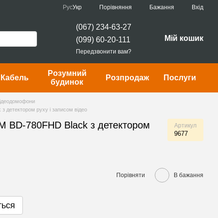
Порівняння
Рус
Укр
Бажання
Вхід
(067) 234-63-27
Мій кошик
(099) 60-20-111
Передзвонити вам?
Розумний
Кабель
Розпродаж
Послуги
будинок
ідеодомофони
 детектором руху і записом відео
 BD-780FHD Black з детектором
Артикул
9677
Порівняти
В бажання
ться