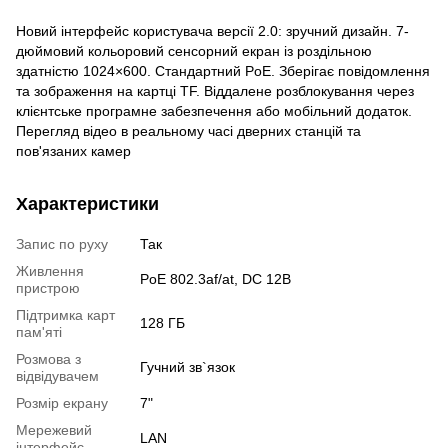
Новий інтерфейс користувача версії 2.0: зручний дизайн. 7-
дюймовий кольоровий сенсорний екран із роздільною
здатністю 1024×600. Стандартний PoE. Зберігає повідомлення
та зображення на картці TF. Віддалене розблокування через
клієнтське програмне забезпечення або мобільний додаток.
Перегляд відео в реальному часі дверних станцій та
пов'язаних камер
Характеристики
Запис по руху
Так
Живлення
PoE 802.3af/at, DC 12В
пристрою
Підтримка карт
128 ГБ
пам'яті
Розмова з
Гучний зв`язок
відвідувачем
Розмір екрану
7"
Мережевий
LAN
інтерфейс